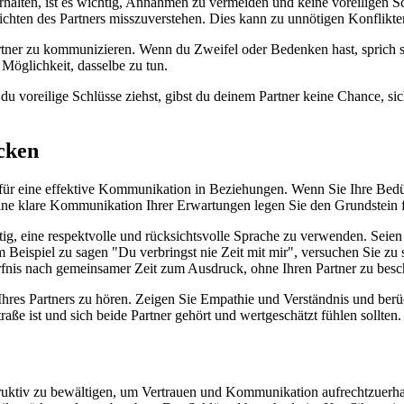
lten, ist es wichtig, Annahmen zu vermeiden und keine voreiligen Sc
Absichten des Partners misszuverstehen. Dies kann zu unnötigen Konflik
artner zu kommunizieren. Wenn du Zweifel oder Bedenken hast, sprich si
 Möglichkeit, dasselbe zu tun.
u voreilige Schlüsse ziehst, gibst du deinem Partner keine Chance, sic
cken
für eine effektive Kommunikation in Beziehungen. Wenn Sie Ihre Bedürf
 eine klare Kommunikation Ihrer Erwartungen legen Sie den Grundstein 
ig, eine respektvolle und rücksichtsvolle Sprache zu verwenden. Seien
 Beispiel zu sagen "Du verbringst nie Zeit mit mir", versuchen Sie zu
fnis nach gemeinsamer Zeit zum Ausdruck, ohne Ihren Partner zu beschu
Ihres Partners zu hören. Zeigen Sie Empathie und Verständnis und berü
ße ist und sich beide Partner gehört und wertgeschätzt fühlen sollten.
struktiv zu bewältigen, um Vertrauen und Kommunikation aufrechtzuerhal