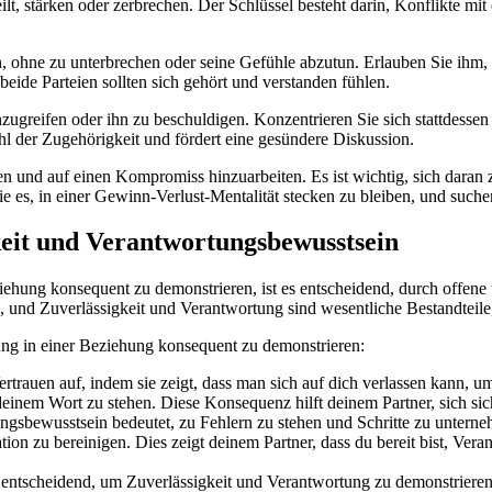
t, stärken oder zerbrechen. Der Schlüssel besteht darin, Konflikte mi
ren, ohne zu unterbrechen oder seine Gefühle abzutun. Erlauben Sie ihm
eide Parteien sollten sich gehört und verstanden fühlen.
zugreifen oder ihn zu beschuldigen. Konzentrieren Sie sich stattdess
l der Zugehörigkeit und fördert eine gesündere Diskussion.
 und auf einen Kompromiss hinzuarbeiten. Es ist wichtig, sich daran z
 Sie es, in einer Gewinn-Verlust-Mentalität stecken zu bleiben, und suc
eit und Verantwortungsbewusstsein
ehung konsequent zu demonstrieren, ist es entscheidend, durch offene
, und Zuverlässigkeit und Verantwortung sind wesentliche Bestandteile
ung in einer Beziehung konsequent zu demonstrieren:
rtrauen auf, indem sie zeigt, dass man sich auf dich verlassen kann, um
einem Wort zu stehen. Diese Konsequenz hilft deinem Partner, sich sich
sbewusstsein bedeutet, zu Fehlern zu stehen und Schritte zu untern
tuation zu bereinigen. Dies zeigt deinem Partner, dass du bereit bist, 
entscheidend, um Zuverlässigkeit und Verantwortung zu demonstrieren.