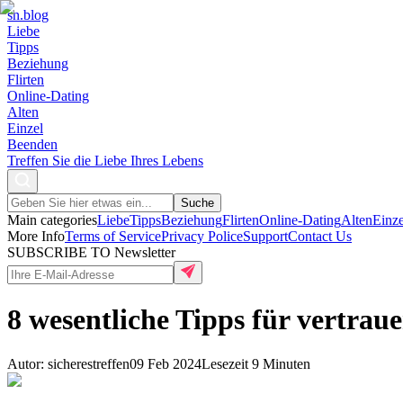
sn
.blog
Liebe
Tipps
Beziehung
Flirten
Online-Dating
Alten
Einzel
Beenden
Treffen Sie die Liebe Ihres Lebens
Suche
Main categories
Liebe
Tipps
Beziehung
Flirten
Online-Dating
Alten
Einze
More Info
Terms of Service
Privacy Police
Support
Contact Us
SUBSCRIBE TO Newsletter
8 wesentliche Tipps für vertra
Autor
:
sicherestreffen
09 Feb 2024
Lesezeit
9
Minuten