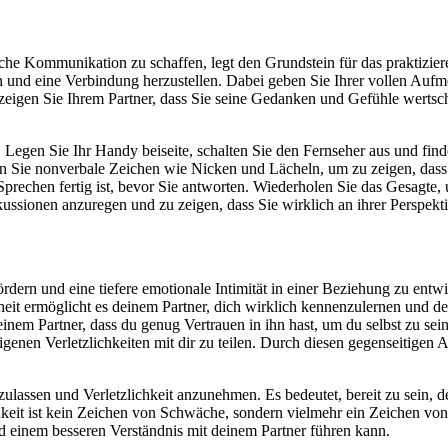
iche Kommunikation zu schaffen, legt den Grundstein für das praktizie
hen und eine Verbindung herzustellen. Dabei geben Sie Ihrer vollen Auf
 zeigen Sie Ihrem Partner, dass Sie seine Gedanken und Gefühle wertsch
Legen Sie Ihr Handy beiseite, schalten Sie den Fernseher aus und finde
n Sie nonverbale Zeichen wie Nicken und Lächeln, um zu zeigen, dass 
prechen fertig ist, bevor Sie antworten. Wiederholen Sie das Gesagte, u
ussionen anzuregen und zu zeigen, dass Sie wirklich an ihrer Perspektiv
rdern und eine tiefere emotionale Intimität in einer Beziehung zu entwi
eit ermöglicht es deinem Partner, dich wirklich kennenzulernen und de
inem Partner, dass du genug Vertrauen in ihn hast, um du selbst zu sein.
eigenen Verletzlichkeiten mit dir zu teilen. Durch diesen gegenseitigen 
oszulassen und Verletzlichkeit anzunehmen. Es bedeutet, bereit zu sei
keit ist kein Zeichen von Schwäche, sondern vielmehr ein Zeichen von 
d einem besseren Verständnis mit deinem Partner führen kann.