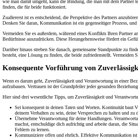
wie man damit umgeht, kann die Bindung, die man mit dem Partner teil
finden, die für beide funktioniert.
Zuallererst ist es entscheidend, die Perspektive des Partners anzuhö
Denken Sie daran, Kommunikation ist ein gegenseitiger Prozess, und b
Vermeiden Sie es außerdem, während eines Konflikts Ihren Partner an
Bedürfnisse auszudrücken. Diese Herangehensweise fördert ein Gefüh
Darüber hinaus streben Sie danach, gemeinsame Standpunkte zu finden
besteht, eine Lösung zu finden, die beide zufriedenstellt. Vermeiden
Konsequente Vorführung von Zuverlässigk
Wenn es darum geht, Zuverlässigkeit und Verantwortung in einer Bezi
aufzubauen. Vertrauen ist der Grundpfeiler jeder gesunden Beziehung
Hier sind drei wesentliche Tipps, um Zuverlässigkeit und Verantwort
Sei konsequent in deinen Taten und Worten. Kontinuität baut Ve
deinem Verhalten zu sein, deine Versprechen zu halten und zu d
Übernehme Verantwortung für deine Handlungen. Verantwortung
machst, entschuldige dich aufrichtig und arbeite daran, die Si
Fehlern zu lernen.
Kommuniziere offen und ehrlich. Effektive Kommunikation ist 