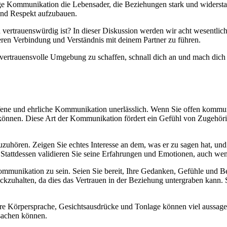
dige Kommunikation die Lebensader, die Beziehungen stark und widersta
 und Respekt aufzubauen.
vertrauenswürdig ist? In dieser Diskussion werden wir acht wesentlich
ren Verbindung und Verständnis mit deinem Partner zu führen.
vertrauensvolle Umgebung zu schaffen, schnall dich an und mach dich be
ffene und ehrliche Kommunikation unerlässlich. Wenn Sie offen kommun
önnen. Diese Art der Kommunikation fördert ein Gefühl von Zugehörig
zuzuhören. Zeigen Sie echtes Interesse an dem, was er zu sagen hat, u
Stattdessen validieren Sie seine Erfahrungen und Emotionen, auch wen
r Kommunikation zu sein. Seien Sie bereit, Ihre Gedanken, Gefühle und
uhalten, da dies das Vertrauen in der Beziehung untergraben kann. Str
re Körpersprache, Gesichtsausdrücke und Tonlage können viel aussagen.
sachen können.