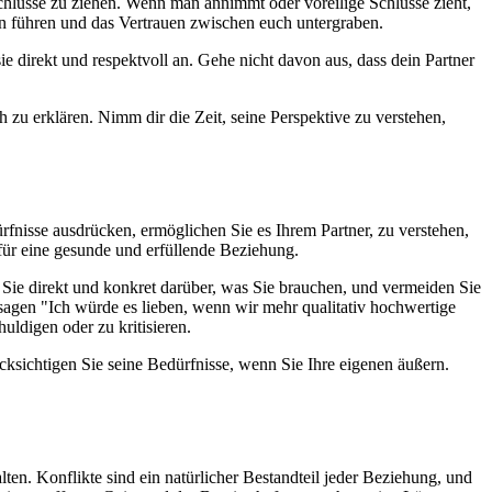
hlüsse zu ziehen. Wenn man annimmt oder voreilige Schlüsse zieht,
ten führen und das Vertrauen zwischen euch untergraben.
e direkt und respektvoll an. Gehe nicht davon aus, dass dein Partner
h zu erklären. Nimm dir die Zeit, seine Perspektive zu verstehen,
nisse ausdrücken, ermöglichen Sie es Ihrem Partner, zu verstehen,
für eine gesunde und erfüllende Beziehung.
 Sie direkt und konkret darüber, was Sie brauchen, und vermeiden Sie
 sagen "Ich würde es lieben, wenn wir mehr qualitativ hochwertige
ldigen oder zu kritisieren.
cksichtigen Sie seine Bedürfnisse, wenn Sie Ihre eigenen äußern.
ten. Konflikte sind ein natürlicher Bestandteil jeder Beziehung, und