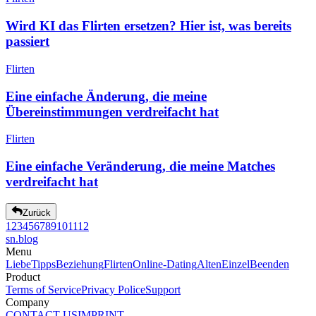
Wird KI das Flirten ersetzen? Hier ist, was bereits
passiert
Flirten
Eine einfache Änderung, die meine
Übereinstimmungen verdreifacht hat
Flirten
Eine einfache Veränderung, die meine Matches
verdreifacht hat
Zurück
1
2
3
4
5
6
7
8
9
10
11
12
sn
.blog
Menu
Liebe
Tipps
Beziehung
Flirten
Online-Dating
Alten
Einzel
Beenden
Product
Terms of Service
Privacy Police
Support
Company
CONTACT US
IMPRINT