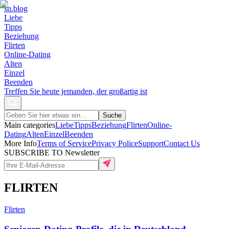
sn
.blog
Liebe
Tipps
Beziehung
Flirten
Online-Dating
Alten
Einzel
Beenden
Treffen Sie heute jemanden, der großartig ist
Suche
Main categories
Liebe
Tipps
Beziehung
Flirten
Online-
Dating
Alten
Einzel
Beenden
More Info
Terms of Service
Privacy Police
Support
Contact Us
SUBSCRIBE TO Newsletter
FLIRTEN
Flirten