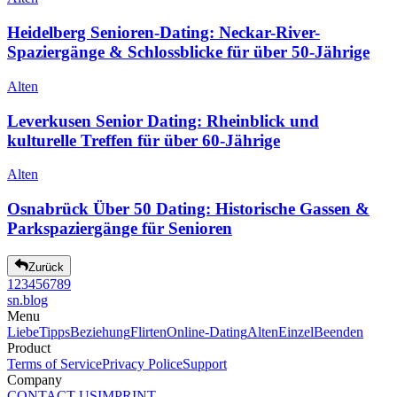
Heidelberg Senioren-Dating: Neckar-River-
Spaziergänge & Schlossblicke für über 50-Jährige
Alten
Leverkusen Senior Dating: Rheinblick und
kulturelle Treffen für über 60-Jährige
Alten
Osnabrück Über 50 Dating: Historische Gassen &
Parkspaziergänge für Senioren
Zurück
1
2
3
4
5
6
7
8
9
sn
.blog
Menu
Liebe
Tipps
Beziehung
Flirten
Online-Dating
Alten
Einzel
Beenden
Product
Terms of Service
Privacy Police
Support
Company
CONTACT US
IMPRINT