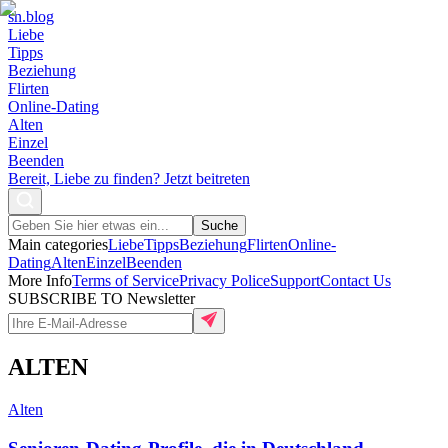
sn
.blog
Liebe
Tipps
Beziehung
Flirten
Online-Dating
Alten
Einzel
Beenden
Bereit, Liebe zu finden? Jetzt beitreten
Suche
Main categories
Liebe
Tipps
Beziehung
Flirten
Online-
Dating
Alten
Einzel
Beenden
More Info
Terms of Service
Privacy Police
Support
Contact Us
SUBSCRIBE TO Newsletter
ALTEN
Alten