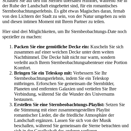
Schauen Sie auf den mit Sternen übersäten Himmel, während Sie in
der Ruhe der Landschaft eingebettet sind, für ein romantisches
Sternbeobachtungserlebnis. Es gibt etwas Magisches daran, fernab
von den Lichtern der Stadt zu sein, von der Natur umgeben zu sein
und diesen intimen Moment mit Ihrem Partner zu teilen.
Hier sind drei Möglichkeiten, um Ihr Sternbeobachtungs-Date noch
spezieller zu machen:
Packen Sie eine gemütliche Decke ein:
Kuscheln Sie sich
zusammen auf einer weichen Decke unter dem weiten
Nachthimmel. Die Decke hält nicht nur warm, sondern
verleiht auch Ihrem Sternbeobachtungsabenteuer eine Portion
Komfort.
Bringen Sie ein Teleskop mit:
Verbessern Sie Ihr
Sternbeobachtungserlebnis, indem Sie ein Teleskop
mitbringen. Erforschen Sie gemeinsam die Sternbilder,
Planeten und entfernten Galaxien und vertiefen Sie Ihre
Verbindung, während Sie die Wunder des Universums
bestaunen.
Erstellen Sie eine Sternbeobachtungs-Playlist:
Setzen Sie
die Stimmung mit einer zusammengestellten Playlist
romantischer Lieder, die die friedliche Atmosphäre der
Landschaft ergänzen. Lassen Sie sich von der Musik
beschallen, während Sie gemeinsam die Sterne betrachten und
sich in der Gesellschaft des anderen verlieren.