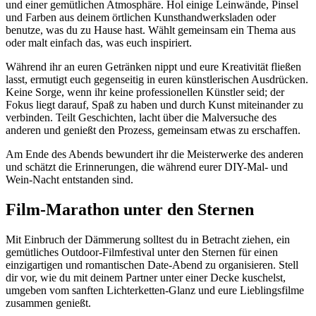
und einer gemütlichen Atmosphäre. Hol einige Leinwände, Pinsel
und Farben aus deinem örtlichen Kunsthandwerksladen oder
benutze, was du zu Hause hast. Wählt gemeinsam ein Thema aus
oder malt einfach das, was euch inspiriert.
Während ihr an euren Getränken nippt und eure Kreativität fließen
lasst, ermutigt euch gegenseitig in euren künstlerischen Ausdrücken.
Keine Sorge, wenn ihr keine professionellen Künstler seid; der
Fokus liegt darauf, Spaß zu haben und durch Kunst miteinander zu
verbinden. Teilt Geschichten, lacht über die Malversuche des
anderen und genießt den Prozess, gemeinsam etwas zu erschaffen.
Am Ende des Abends bewundert ihr die Meisterwerke des anderen
und schätzt die Erinnerungen, die während eurer DIY-Mal- und
Wein-Nacht entstanden sind.
Film-Marathon unter den Sternen
Mit Einbruch der Dämmerung solltest du in Betracht ziehen, ein
gemütliches Outdoor-Filmfestival unter den Sternen für einen
einzigartigen und romantischen Date-Abend zu organisieren. Stell
dir vor, wie du mit deinem Partner unter einer Decke kuschelst,
umgeben vom sanften Lichterketten-Glanz und eure Lieblingsfilme
zusammen genießt.