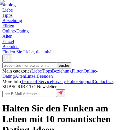
sn
.blog
Liebe
Tipps
Beziehung
Flirten
Online-Dating
Alten
Einzel
Beenden
Finden Sie Liebe, die anhält
Suche
Main categories
Liebe
Tipps
Beziehung
Flirten
Online-
Dating
Alten
Einzel
Beenden
More Info
Terms of Service
Privacy Police
Support
Contact Us
SUBSCRIBE TO Newsletter
Halten Sie den Funken am
Leben mit 10 romantischen
Dating-Ideen