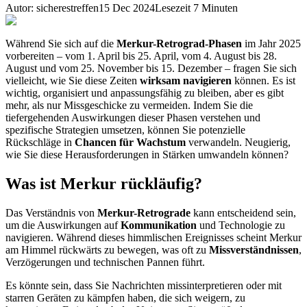
Autor
:
sicherestreffen
15 Dec 2024
Lesezeit
7
Minuten
Während Sie sich auf die
Merkur-Retrograd-Phasen
im Jahr 2025
vorbereiten – vom 1. April bis 25. April, vom 4. August bis 28.
August und vom 25. November bis 15. Dezember – fragen Sie sich
vielleicht, wie Sie diese Zeiten
wirksam navigieren
können. Es ist
wichtig, organisiert und anpassungsfähig zu bleiben, aber es gibt
mehr, als nur Missgeschicke zu vermeiden. Indem Sie die
tiefergehenden Auswirkungen dieser Phasen verstehen und
spezifische Strategien umsetzen, können Sie potenzielle
Rückschläge in
Chancen für Wachstum
verwandeln. Neugierig,
wie Sie diese Herausforderungen in Stärken umwandeln können?
Was ist Merkur rückläufig?
Das Verständnis von
Merkur-Retrograde
kann entscheidend sein,
um die Auswirkungen auf
Kommunikation
und Technologie zu
navigieren. Während dieses himmlischen Ereignisses scheint Merkur
am Himmel rückwärts zu bewegen, was oft zu
Missverständnissen
,
Verzögerungen und technischen Pannen führt.
Es könnte sein, dass Sie Nachrichten missinterpretieren oder mit
starren Geräten zu kämpfen haben, die sich weigern, zu