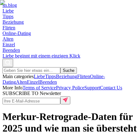
sn
.blog
Liebe
Tipps
Beziehung
Flirten
Online-Dating
Alten
Einzel
Beenden
Liebe beginnt mit einem einzigen Klick
Suche
Main categories
Liebe
Tipps
Beziehung
Flirten
Online-
Dating
Alten
Einzel
Beenden
More Info
Terms of Service
Privacy Police
Support
Contact Us
SUBSCRIBE TO Newsletter
Merkur-Retrograde-Daten für
2025 und wie man sie übersteht