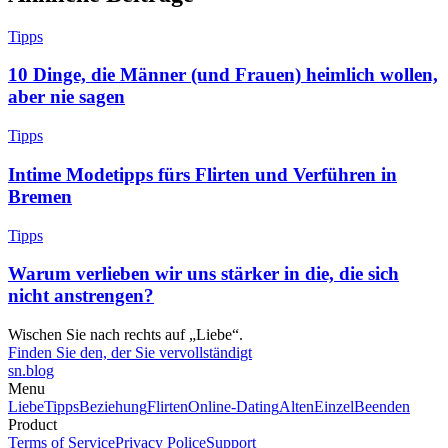
Tipps
10 Dinge, die Männer (und Frauen) heimlich wollen,
aber nie sagen
Tipps
Intime Modetipps fürs Flirten und Verführen in
Bremen
Tipps
Warum verlieben wir uns stärker in die, die sich
nicht anstrengen?
Wischen Sie nach rechts auf „Liebe“.
Finden Sie den, der Sie vervollständigt
sn
.blog
Menu
Liebe
Tipps
Beziehung
Flirten
Online-Dating
Alten
Einzel
Beenden
Product
Terms of Service
Privacy Police
Support