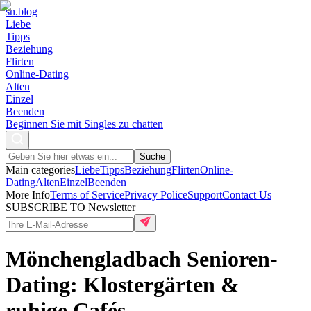
sn
.blog
Liebe
Tipps
Beziehung
Flirten
Online-Dating
Alten
Einzel
Beenden
Beginnen Sie mit Singles zu chatten
Suche
Main categories
Liebe
Tipps
Beziehung
Flirten
Online-
Dating
Alten
Einzel
Beenden
More Info
Terms of Service
Privacy Police
Support
Contact Us
SUBSCRIBE TO Newsletter
Mönchengladbach Senioren-
Dating: Klostergärten &
ruhige Cafés