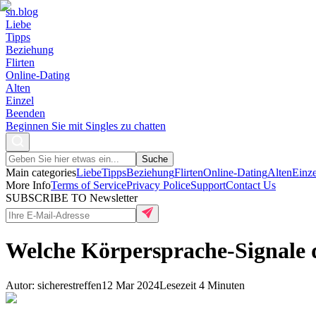
sn
.blog
Liebe
Tipps
Beziehung
Flirten
Online-Dating
Alten
Einzel
Beenden
Beginnen Sie mit Singles zu chatten
Suche
Main categories
Liebe
Tipps
Beziehung
Flirten
Online-Dating
Alten
Einze
More Info
Terms of Service
Privacy Police
Support
Contact Us
SUBSCRIBE TO Newsletter
Welche Körpersprache-Signale d
Autor
:
sicherestreffen
12 Mar 2024
Lesezeit
4
Minuten