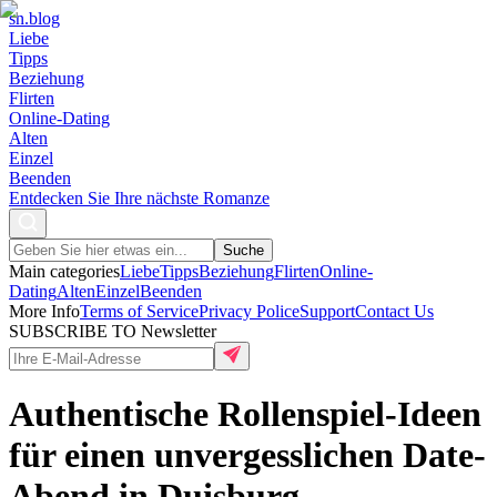
sn
.blog
Liebe
Tipps
Beziehung
Flirten
Online-Dating
Alten
Einzel
Beenden
Entdecken Sie Ihre nächste Romanze
Suche
Main categories
Liebe
Tipps
Beziehung
Flirten
Online-
Dating
Alten
Einzel
Beenden
More Info
Terms of Service
Privacy Police
Support
Contact Us
SUBSCRIBE TO Newsletter
Authentische Rollenspiel-Ideen
für einen unvergesslichen Date-
Abend in Duisburg