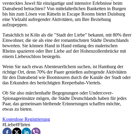
verstecktes Juwel für einzigartige und intensive Erlebnisse beim
Dateabend betrachten? Von mittelalterlichen Banketten in Burgen
bis hin zum Lösen von Rätseln in Escape Rooms bietet Duisburg
eine Vielzahl aufregender Aktivitäten, um Ihre Beziehung
aufzupeppen.
Tatsächlich ist Köln als die "Stadt der Liebe" bekannt, mit 80% ihrer
Einwohner, die sie als eine der romantischsten Städte Deutschlands
bewerten. Sie können Hand in Hand entlang des malerischen
Rheins spazieren oder Ihre Liebe auf der Hohenzollernbrücke mit
einem Liebesschloss besiegeln.
Wenn Sie nach etwas Abenteuerlichem suchen, ist Hamburg der
richtige Ort, denn 70% der Paare genießen aufregende Aktivitäten
für den Dateabend wie Bootstouren durch die Kanäle der Stadt oder
das Erkunden des berüchtigten Reeperbahn-Viertels.
Ob Sie also märchenhafte Begegnungen oder Undercover-
Spionageeinsätze mögen, die Städte Deutschlands haben für jedes
Paar, das gemeinsam bleibende Erinnerungen schaffen möchte,
etwas zu bieten.
Kostenlose Registrierung
#
Liebe
#
Flirten