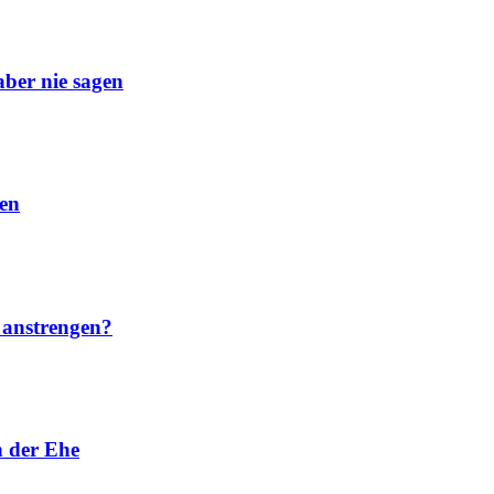
aber nie sagen
men
t anstrengen?
n der Ehe