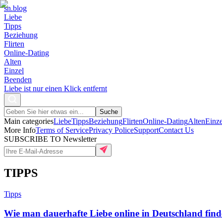
sn
.blog
Liebe
Tipps
Beziehung
Flirten
Online-Dating
Alten
Einzel
Beenden
Liebe ist nur einen Klick entfernt
Suche
Main categories
Liebe
Tipps
Beziehung
Flirten
Online-Dating
Alten
Einze
More Info
Terms of Service
Privacy Police
Support
Contact Us
SUBSCRIBE TO Newsletter
TIPPS
Tipps
Wie man dauerhafte Liebe online in Deutschland finde