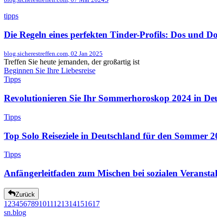
tipps
Die Regeln eines perfekten Tinder-Profils: Dos und Do
blog.sicherestreffen.com
,
02 Jan 2025
Treffen Sie heute jemanden, der großartig ist
Beginnen Sie Ihre Liebesreise
Tipps
Revolutionieren Sie Ihr Sommerhoroskop 2024 in De
Tipps
Top Solo Reiseziele in Deutschland für den Sommer 2
Tipps
Anfängerleitfaden zum Mischen bei sozialen Veransta
Zurück
1
2
3
4
5
6
7
8
9
10
11
12
13
14
15
16
17
sn
.blog