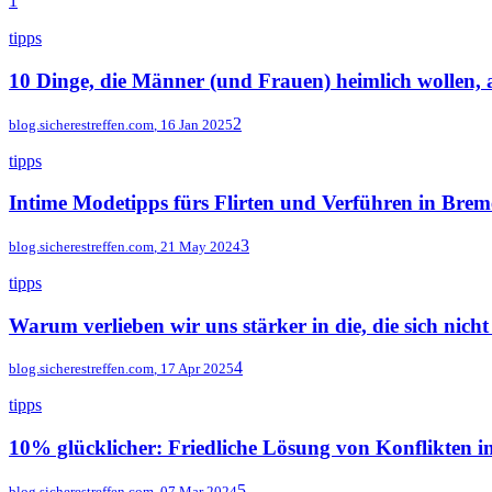
1
tipps
10 Dinge, die Männer (und Frauen) heimlich wollen, 
2
blog.sicherestreffen.com
,
16 Jan 2025
tipps
Intime Modetipps fürs Flirten und Verführen in Bre
3
blog.sicherestreffen.com
,
21 May 2024
tipps
Warum verlieben wir uns stärker in die, die sich nich
4
blog.sicherestreffen.com
,
17 Apr 2025
tipps
10% glücklicher: Friedliche Lösung von Konflikten i
5
blog.sicherestreffen.com
,
07 Mar 2024