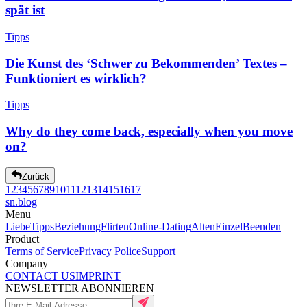
spät ist
Tipps
Die Kunst des ‘Schwer zu Bekommenden’ Textes –
Funktioniert es wirklich?
Tipps
Why do they come back, especially when you move
on?
Zurück
1
2
3
4
5
6
7
8
9
10
11
12
13
14
15
16
17
sn
.blog
Menu
Liebe
Tipps
Beziehung
Flirten
Online-Dating
Alten
Einzel
Beenden
Product
Terms of Service
Privacy Police
Support
Company
CONTACT US
IMPRINT
NEWSLETTER ABONNIEREN