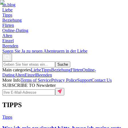
sn
.blog
Liebe
Tipps
Beziehung
Flirten
Online-Dating
Alten
Einzel
Beenden
Sagen Sie Ja zu neuen Abenteuern in der Liebe
Suche
Main categories
Liebe
Tipps
Beziehung
Flirten
Online-
Dating
Alten
Einzel
Beenden
More Info
Terms of Service
Privacy Police
Support
Contact Us
SUBSCRIBE TO Newsletter
TIPPS
Tipps