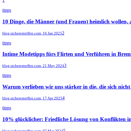
1
tipps
10 Dinge, die Männer (und Frauen) heimlich wollen, 
2
blog.sicherestreffen.com
,
16 Jan 2025
tipps
Intime Modetipps fürs Flirten und Verführen in Bre
3
blog.sicherestreffen.com
,
21 May 2024
tipps
Warum verlieben wir uns stärker in die, die sich nich
4
blog.sicherestreffen.com
,
17 Apr 2025
tipps
10% glücklicher: Friedliche Lösung von Konflikten i
5
blog.sicherestreffen.com
,
07 Mar 2024