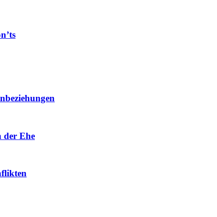
n’ts
ernbeziehungen
n der Ehe
flikten