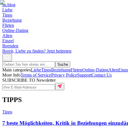
sn
.blog
Liebe
Tipps
Beziehung
Flirten
Online-Dating
Alten
Einzel
Beenden
Bereit, Liebe zu finden? Jetzt beitreten
Suche
Main categories
Liebe
Tipps
Beziehung
Flirten
Online-Dating
Alten
Einze
More Info
Terms of Service
Privacy Police
Support
Contact Us
SUBSCRIBE TO Newsletter
TIPPS
Tipps
7 beste Möglichkeiten, Kritik in Beziehungen einzu