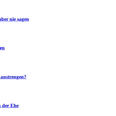
aber nie sagen
men
t anstrengen?
n der Ehe