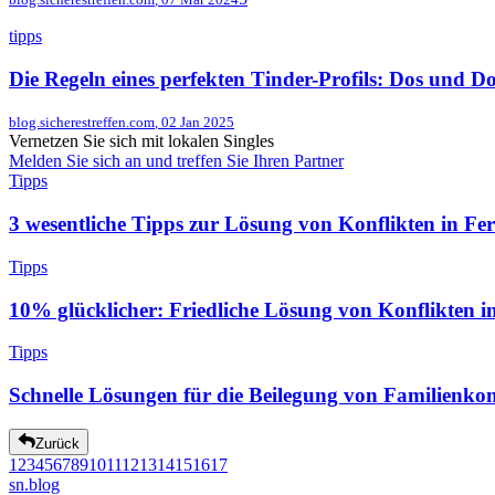
tipps
Die Regeln eines perfekten Tinder-Profils: Dos und Do
blog.sicherestreffen.com
,
02 Jan 2025
Vernetzen Sie sich mit lokalen Singles
Melden Sie sich an und treffen Sie Ihren Partner
Tipps
3 wesentliche Tipps zur Lösung von Konflikten in F
Tipps
10% glücklicher: Friedliche Lösung von Konflikten i
Tipps
Schnelle Lösungen für die Beilegung von Familienkon
Zurück
1
2
3
4
5
6
7
8
9
10
11
12
13
14
15
16
17
sn
.blog