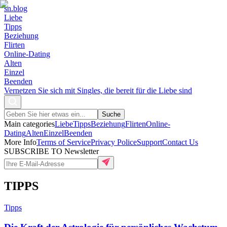
sn
.blog
Liebe
Tipps
Beziehung
Flirten
Online-Dating
Alten
Einzel
Beenden
Vernetzen Sie sich mit Singles, die bereit für die Liebe sind
Suche
Main categories
Liebe
Tipps
Beziehung
Flirten
Online-
Dating
Alten
Einzel
Beenden
More Info
Terms of Service
Privacy Police
Support
Contact Us
SUBSCRIBE TO Newsletter
TIPPS
Tipps