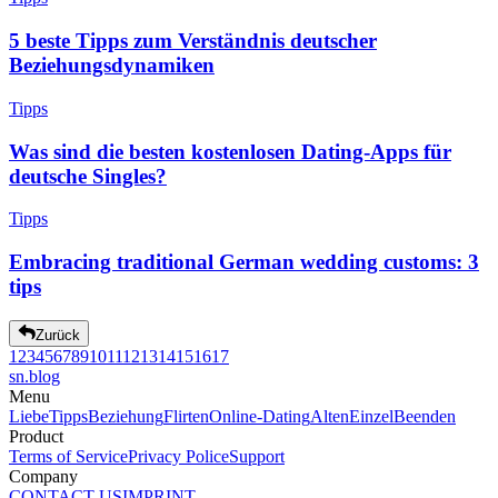
5 beste Tipps zum Verständnis deutscher
Beziehungsdynamiken
Tipps
Was sind die besten kostenlosen Dating-Apps für
deutsche Singles?
Tipps
Embracing traditional German wedding customs: 3
tips
Zurück
1
2
3
4
5
6
7
8
9
10
11
12
13
14
15
16
17
sn
.blog
Menu
Liebe
Tipps
Beziehung
Flirten
Online-Dating
Alten
Einzel
Beenden
Product
Terms of Service
Privacy Police
Support
Company
CONTACT US
IMPRINT