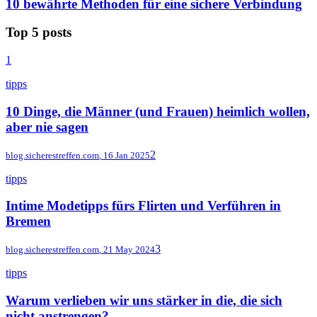
10 bewährte Methoden für eine sichere Verbindung
Top 5 posts
1
tipps
10 Dinge, die Männer (und Frauen) heimlich wollen,
aber nie sagen
2
blog.sicherestreffen.com
,
16 Jan 2025
tipps
Intime Modetipps fürs Flirten und Verführen in
Bremen
3
blog.sicherestreffen.com
,
21 May 2024
tipps
Warum verlieben wir uns stärker in die, die sich
nicht anstrengen?