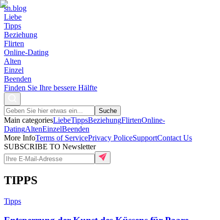
sn
.blog
Liebe
Tipps
Beziehung
Flirten
Online-Dating
Alten
Einzel
Beenden
Finden Sie Ihre bessere Hälfte
Suche
Main categories
Liebe
Tipps
Beziehung
Flirten
Online-
Dating
Alten
Einzel
Beenden
More Info
Terms of Service
Privacy Police
Support
Contact Us
SUBSCRIBE TO Newsletter
TIPPS
Tipps